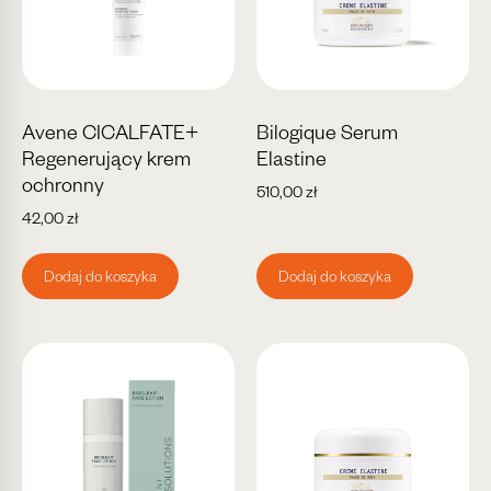
Avene CICALFATE+
Bilogique Serum
Regenerujący krem
Elastine
ochronny
510,00
zł
42,00
zł
Dodaj do koszyka
Dodaj do koszyka