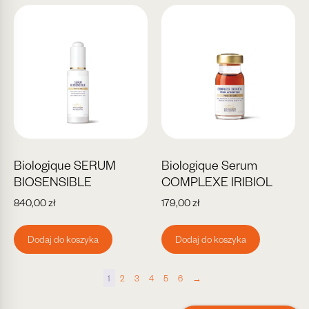
Biologique SERUM
Biologique Serum
BIOSENSIBLE
COMPLEXE IRIBIOL
840,00
zł
179,00
zł
Dodaj do koszyka
Dodaj do koszyka
1
2
3
4
5
6
→