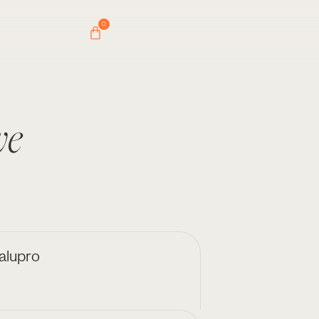
0
we
alupro