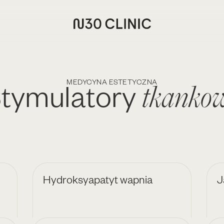
tkanko
tymulatory
MEDYCYNA ESTETYCZNA
Hydroksyapatyt wapnia
J