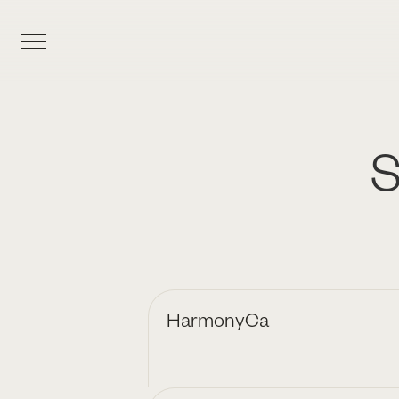
S
HarmonyCa