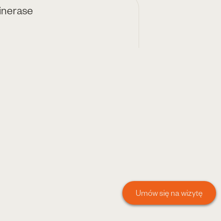
inerase
Umów się na wizytę