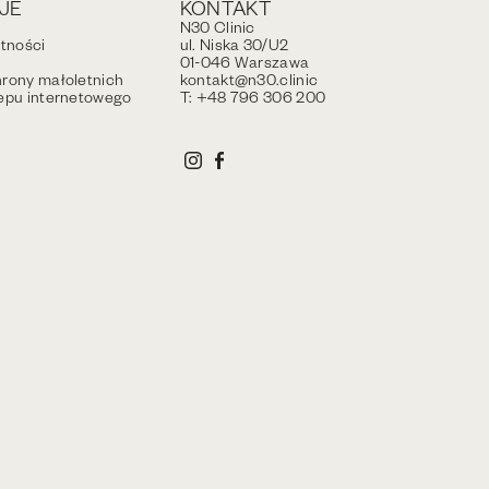
JE
KONTAKT
N30 Clinic
atności
ul. Niska 30/U2
01-046 Warszawa
rony małoletnich
kontakt@n30.clinic
epu internetowego
T: +48 796 306 200