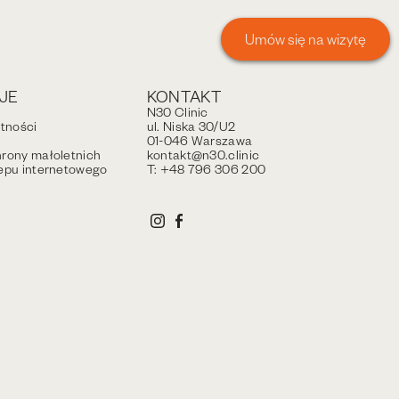
Umów się na wizytę
JE
KONTAKT
N30 Clinic
atności
ul. Niska 30/U2
01-046 Warszawa
rony małoletnich
kontakt@n30.clinic
epu internetowego
T: +48 796 306 200