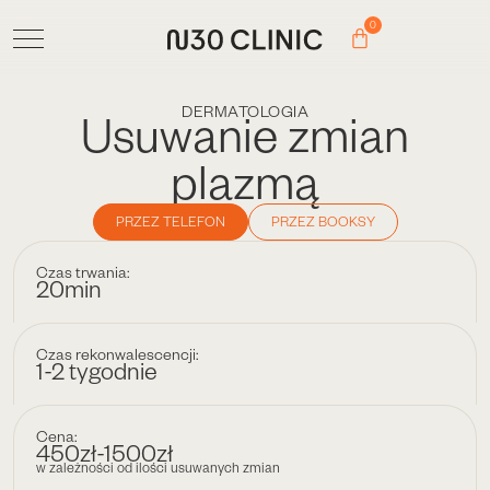
0
DERMATOLOGIA
Usuwanie zmian
plazmą
PRZEZ TELEFON
PRZEZ BOOKSY
Czas trwania:
20min
Czas rekonwalescencji:
1-2 tygodnie
Cena:
450zł-1500zł
w zależności od ilości usuwanych zmian