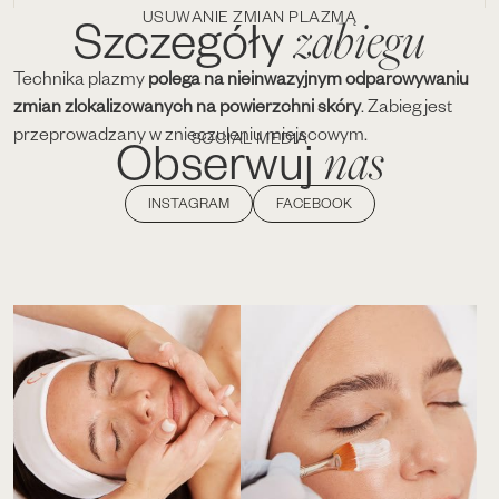
USUWANIE ZMIAN PLAZMĄ
zabiegu
Szczegóły
Technika plazmy
polega na nieinwazyjnym odparowywaniu
zmian zlokalizowanych na powierzchni skóry
. Zabieg jest
przeprowadzany w znieczuleniu miejscowym.
SOCIAL MEDIA
nas
Obserwuj
INSTAGRAM
FACEBOOK