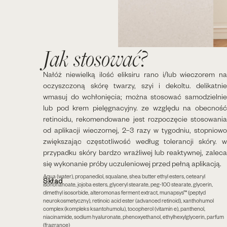
Jak stosować?
Nałóż niewielką ilość eliksiru rano i/lub wieczorem na
oczyszczoną skórę twarzy, szyi i dekoltu.​ delikatnie
wmasuj do wchłonięcia; można stosować samodzielnie
lub pod krem pielęgnacyjny.​ ze względu na obecność
retinoidu, rekomendowane jest rozpoczęcie stosowania
od aplikacji wieczornej, 2–3 razy w tygodniu, stopniowo
zwiększając częstotliwość według tolerancji skóry.​ w
przypadku skóry bardzo wrażliwej lub reaktywnej, zaleca
się wykonanie próby uczuleniowej przed pełną aplikacją.​
Aqua (water), propanediol, squalane, shea butter ethyl esters, cetearyl
Skład
isononanoate, jojoba esters, glyceryl stearate, peg-100 stearate, glycerin,
dimethyl isosorbide, alteromonas ferment extract, munapsys™ (peptyd
neurokosmetyczny), retinoic acid ester (advanced retinoid), xanthohumol
complex (kompleks ksantohumolu), tocopherol (vitamin e), panthenol,
niacinamide, sodium hyaluronate, phenoxyethanol, ethylhexylglycerin, parfum
(fragrance)