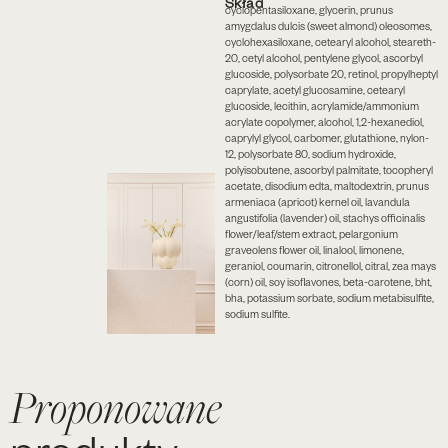
Skład
cyclopentasiloxane, glycerin, prunus
amygdalus dulcis (sweet almond) oleosomes,
cyclohexasiloxane, cetearyl alcohol, steareth-
20, cetyl alcohol, pentylene glycol, ascorbyl
glucoside, polysorbate 20, retinol, propylheptyl
caprylate, acetyl glucosamine, cetearyl
glucoside, lecithin, acrylamide/ammonium
acrylate copolymer, alcohol, 1,2-hexanediol,
caprylyl glycol, carbomer, glutathione, nylon-
12, polysorbate 80, sodium hydroxide,
polyisobutene, ascorbyl palmitate, tocopheryl
acetate, disodium edta, maltodextrin, prunus
armeniaca (apricot) kernel oil, lavandula
angustifolia (lavender) oil, stachys officinalis
flower/leaf/stem extract, pelargonium
graveolens flower oil, linalool, limonene,
geraniol, coumarin, citronellol, citral, zea mays
(corn) oil, soy isoflavones, beta-carotene, bht,
bha, potassium sorbate, sodium metabisulfite,
sodium sulfite.
Proponowane