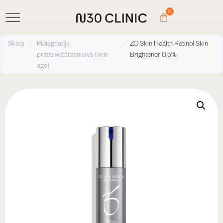
0
Sklep
-
Pielęgnacja
-
ZO Skin Health Retinol Skin
przeciwstarzeniowa (anti-
Brightener 0,5%
age)