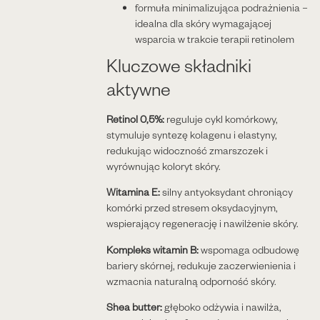
formuła minimalizująca podrażnienia –
idealna dla skóry wymagającej
wsparcia w trakcie terapii retinolem
Kluczowe składniki
aktywne
Retinol 0,5%:
reguluje cykl komórkowy,
stymuluje syntezę kolagenu i elastyny,
redukując widoczność zmarszczek i
wyrównując koloryt skóry.
Witamina E:
silny antyoksydant chroniący
komórki przed stresem oksydacyjnym,
wspierający regenerację i nawilżenie skóry.
Kompleks witamin B:
wspomaga odbudowę
bariery skórnej, redukuje zaczerwienienia i
wzmacnia naturalną odporność skóry.
Shea butter:
głęboko odżywia i nawilża,