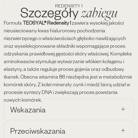
REDENSITY 1
zabiegu
Szczegóły
Formuła
TEOSYAL® Redensity I
zawiera wysokiej jakości
nieusieciowany kwas hialuronowy pochodzenia
niezwierzęcego o właściwościach głęboko nawilżających
oraz wyselekcjonowane składniki wspomagające proces
odzyskania prawidłowej gęstości skóry właściwej. Kompleks
aminokwasów stymuluje wytwarzanie włókien kolagenu i
elastyny, a także reguluje proces gojenia oraz odbudowy
tkanek. Obecna witamina B6 niezbędna jest w metabolizmie
komórek skóry. Z kolei minerały: cynk i miedź biorą udział w
procesie syntezy DNA i zwiększają proces powstania
nowych komórek.
Wskazania
Przeciwskazania