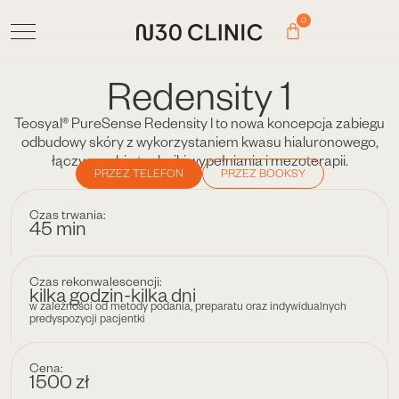
0
Redensity 1
Teosyal® PureSense Redensity I to nowa koncepcja zabiegu
odbudowy skóry z wykorzystaniem kwasu hialuronowego,
łączy w sobie techniki wypełniania i mezoterapii.
PRZEZ TELEFON
PRZEZ BOOKSY
Czas trwania:
45 min
Czas rekonwalescencji:
kilka godzin-kilka dni
w zależności od metody podania, preparatu oraz indywidualnych
predyspozycji pacjentki
Cena:
1500 zł