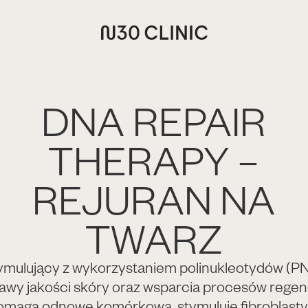
DNA REPAIR
THERAPY –
REJURAN NA
TWARZ
ymulujący z wykorzystaniem polinukleotydów (P
awy jakości skóry oraz wsparcia procesów rege
omaga odnowę komórkową, stymuluje fibroblasty 