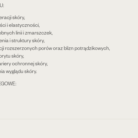
U:
racji skóry,
ci i elastyczności,
bnych linii i zmarszczek,
nia i struktury skóry,
cji rozszerzonych porów oraz blizn potrądzikowych,
orytu skóry,
riery ochronnej skóry,
nia wyglądu skóry.
EGOWE: