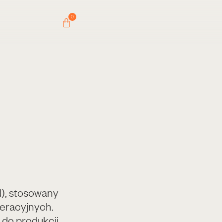
0
N), stosowany
neracyjnych.
do produkcji