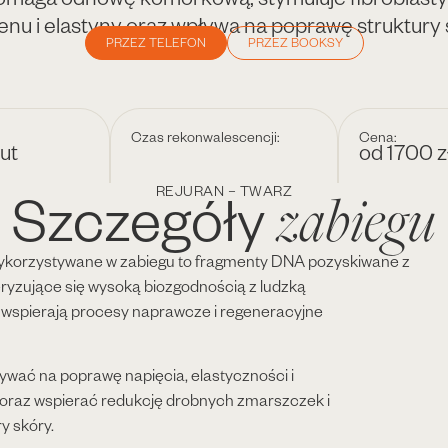
enu i elastyny oraz wpływa na poprawę struktury 
PRZEZ TELEFON
PRZEZ BOOKSY
Czas rekonwalescencji:
Cena:
ut
od 1700 zł
zabiegu
Szczegóły
REJURAN – TWARZ
wykorzystywane w zabiegu to fragmenty DNA pozyskiwane z
eryzujące się wysoką biozgodnością z ludzką
 wspierają procesy naprawcze i regeneracyjne
wać na poprawę napięcia, elastyczności i
 oraz wspierać redukcję drobnych zmarszczek i
y skóry.