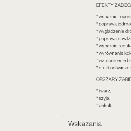
EFEKTY ZABIEG
* wsparcie regene
* poprawa jędrnoś
* wygładzenie dro
* poprawa nawilże
* wsparcie reduk
* wyrównanie kol
* wzmocnienie ba
* efekt odświeże
OBSZARY ZABI
* twarz,
* szyja,
* dekolt.
Wskazania