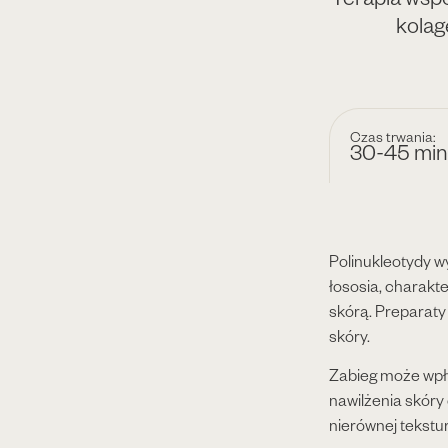
kolag
Czas trwania:
30-45 min
Polinukleotydy 
łososia, charakt
skórą. Preparaty
skóry.
Zabieg może wpły
nawilżenia skóry
nierównej tekstur