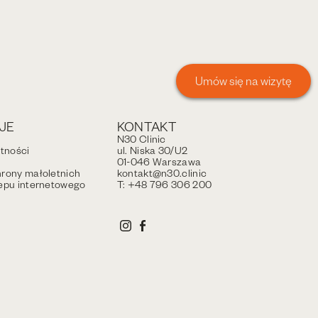
Umów się na wizytę
JE
KONTAKT
N30 Clinic
atności
ul. Niska 30/U2
01-046 Warszawa
rony małoletnich
kontakt@n30.clinic
epu internetowego
T: +48 796 306 200