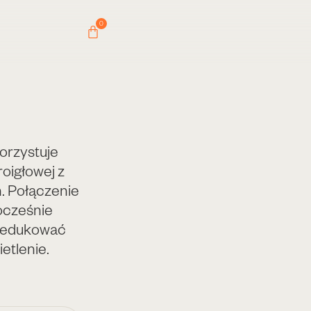
0
orzystuje
oigłowej z
. Połączenie
ocześnie
 zredukować
etlenie.