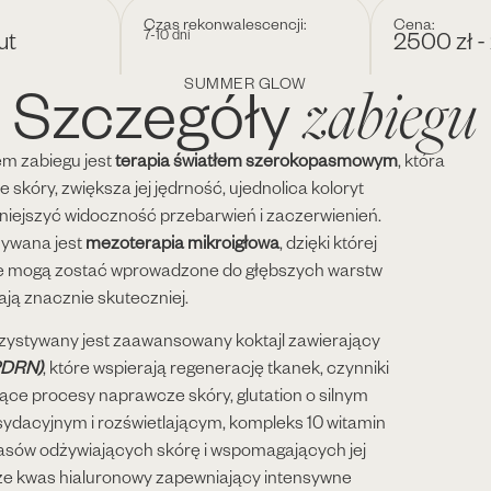
Czas rekonwalescencji:
Cena:
ut
2500 zł -
7-10 dni
zabiegu
Szczegóły
SUMMER GLOW
m zabiegu jest
terapia światłem szerokopasmowym
, która
 skóry, zwiększa jej jędrność, ujednolica koloryt
iejszyć widoczność przebarwień i zaczerwienień.
ywana jest
mezoterapia mikroigłowa
, dzięki której
ne mogą zostać wprowadzone do głębszych warstw
łają znacznie skuteczniej.
zystywany jest zaawansowany koktajl zawierający
(PDRN)
, które wspierają regenerację tkanek, czynniki
ące procesy naprawcze skóry, glutation o silnym
sydacyjnym i rozświetlającym, kompleks 10 witamin
asów odżywiających skórę i wspomagających jej
że kwas hialuronowy zapewniający intensywne