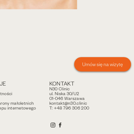
Umów się na wizytę
JE
KONTAKT
N30 Clinic
atności
ul. Niska 30/U2
01-046 Warszawa
rony małoletnich
kontakt@n30.clinic
epu internetowego
T: +48 796 306 200