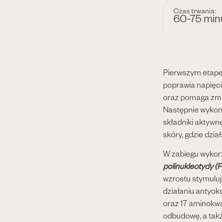
Czas trwania:
60-75 min
Pierwszym etape
poprawia napięcie
oraz pomaga zmn
Następnie wykon
składniki aktyw
skóry, gdzie dzia
W zabiegu wykor
polinukleotydy 
wzrostu stymuluj
działaniu antyok
oraz 17 aminokw
odbudowę, a tak