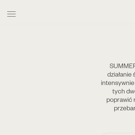
SUMMER G
działanie
intensywnie
tych dw
poprawić n
przebar