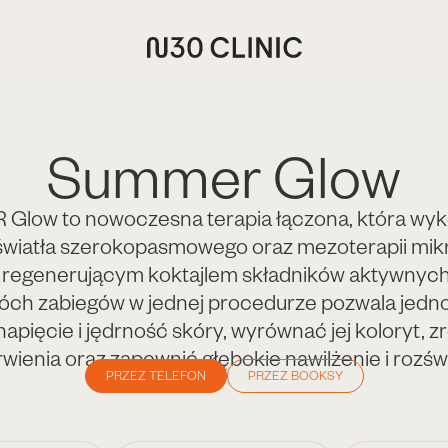
Summer Glow
low to nowoczesna terapia łączona, która wyk
 światła szerokopasmowego oraz mezoterapii mikr
 regenerującym koktajlem składników aktywnych
óch zabiegów w jednej procedurze pozwala jedn
apięcie i jędrność skóry, wyrównać jej koloryt,
wienia oraz zapewnić głębokie nawilżenie i rozświ
PRZEZ TELEFON
PRZEZ BOOKSY