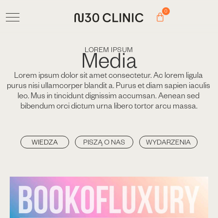
0
LOREM IPSUM
Media
Lorem ipsum dolor sit amet consectetur. Ac lorem ligula 
purus nisi ullamcorper blandit a. Purus et diam sapien iaculis 
leo. Mus in tincidunt dignissim accumsan. Aenean sed 
bibendum orci dictum urna libero tortor arcu massa.
WIEDZA
PISZĄ O NAS
WYDARZENIA