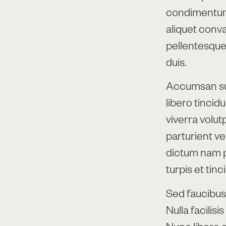
condimentum 
aliquet conval
pellentesque
duis.
Accumsan su
libero tincid
viverra volu
parturient ve
dictum nam pr
turpis et tin
Sed faucibus
Nulla facilis
Nunc libero a