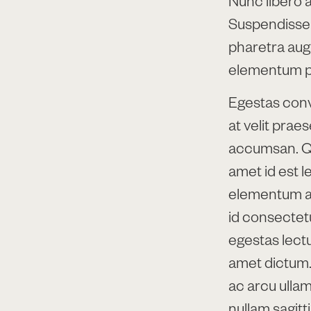
Suspendisse 
pharetra augu
elementum pl
Egestas conval
at velit prae
accumsan. Qui
amet id est l
elementum a f
id consectetu
egestas lectu
amet dictum. 
ac arcu ulla
nullam sagitti