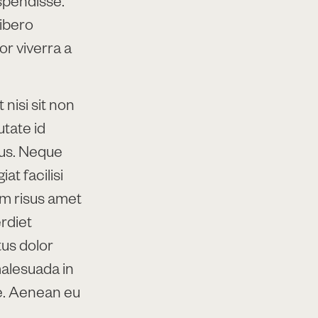
ibero
or viverra a
 nisi sit non
utate id
tus. Neque
at facilisi
um risus amet
rdiet
tus dolor
malesuada in
e. Aenean eu