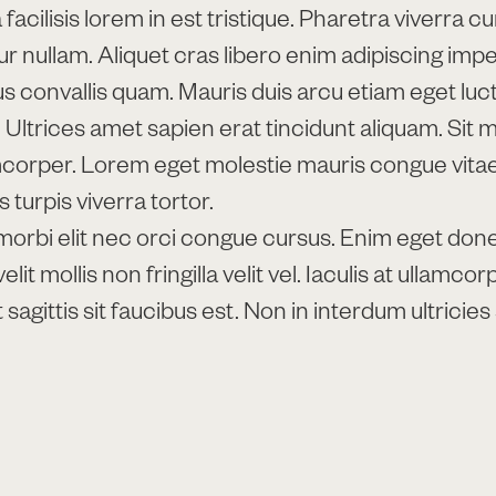
acilisis lorem in est tristique. Pharetra viverra c
r nullam. Aliquet cras libero enim adipiscing impe
s convallis quam. Mauris duis arcu etiam eget luc
Ultrices amet sapien erat tincidunt aliquam. Sit 
mcorper. Lorem eget molestie mauris congue vita
s turpis viverra tortor.
 morbi elit nec orci congue cursus. Enim eget done
elit mollis non fringilla velit vel. Iaculis at ullamcor
 sagittis sit faucibus est. Non in interdum ultricies