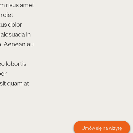
um risus amet
rdiet
tus dolor
malesuada in
e. Aenean eu
c lobortis
per
 sit quam at
Umów się na wizytę