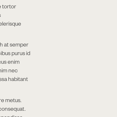
 tortor
s
elerisque
h at semper
cibus purus id
acus enim
Enim nec
assa habitant
re metus.
e consequat.
uspendisse.