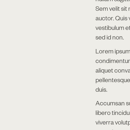
Sem velit sit
auctor. Quis v
vestibulum et
sed id non.
Lorem ipsum d
condimentum 
aliquet conval
pellentesque
duis.
Accumsan su
libero tincid
viverra volu