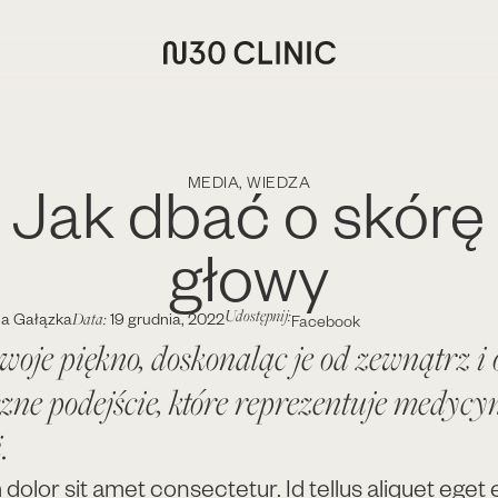
Jak dbać o skórę
MEDIA
,
WIEDZA
głowy
Udostępnij:
Data:
la Gałązka
19 grudnia, 2022
Facebook
swoje piękno, doskonaląc je od zewnątrz i 
czne podejście, które reprezentuje medycy
.
olor sit amet consectetur. Id tellus aliquet eget e