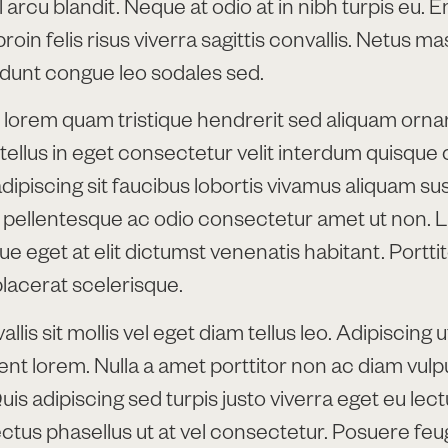
l arcu blandit. Neque at odio at in nibh turpis eu. 
oin felis risus viverra sagittis convallis. Netus m
cidunt congue leo sodales sed.
 lorem quam tristique hendrerit sed aliquam orna
is tellus in eget consectetur velit interdum quisqu
dipiscing sit faucibus lobortis vivamus aliquam s
pellentesque ac odio consectetur amet ut non. L
e eget at elit dictumst venenatis habitant. Porttit
acerat scelerisque.
lis sit mollis vel eget diam tellus leo. Adipiscing ut
sent lorem. Nulla a amet porttitor non ac diam vulp
s adipiscing sed turpis justo viverra eget eu lec
ectus phasellus ut at vel consectetur. Posuere feugi