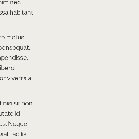
Enim nec
assa habitant
re metus.
e consequat.
uspendisse.
ibero
or viverra a
 nisi sit non
utate id
tus. Neque
at facilisi