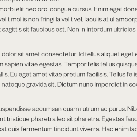
 morbi elit nec orci congue cursus. Enim eget done
elit mollis non fringilla velit vel. Iaculis at ullamcor
 sagittis sit faucibus est. Non in interdum ultricies
olor sit amet consectetur. Id tellus aliquet eget e
sapien vitae egestas. Tempor felis tellus quisque
lis. Eu eget amet vitae pretium facilisis. Tellus feli
 natoque gravida sit. Dictum nunc imperdiet in sc
spendisse accumsan quam rutrum ac purus. Nib
unt tristique pharetra leo sit pharetra. Egestas fau
tpat quis fermentum tincidunt viverra. Hac enim l