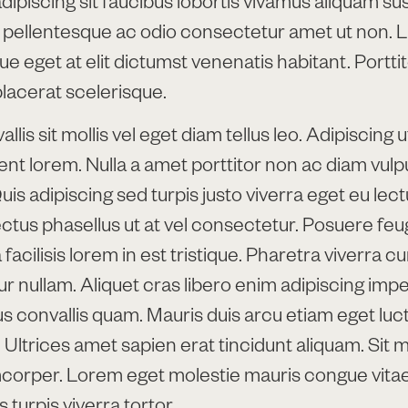
pellentesque ac odio consectetur amet ut non. L
e eget at elit dictumst venenatis habitant. Porttit
acerat scelerisque.
lis sit mollis vel eget diam tellus leo. Adipiscing ut
sent lorem. Nulla a amet porttitor non ac diam vulp
s adipiscing sed turpis justo viverra eget eu lec
ectus phasellus ut at vel consectetur. Posuere feugi
acilisis lorem in est tristique. Pharetra viverra c
r nullam. Aliquet cras libero enim adipiscing impe
s convallis quam. Mauris duis arcu etiam eget luc
Ultrices amet sapien erat tincidunt aliquam. Sit 
mcorper. Lorem eget molestie mauris congue vita
s turpis viverra tortor.