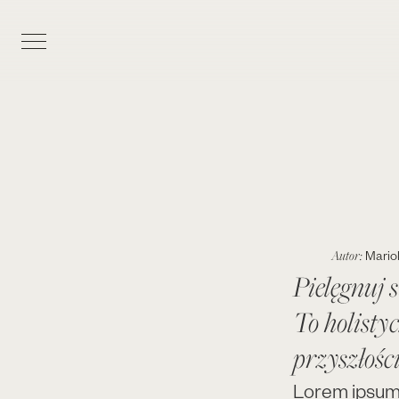
Autor:
Mario
Pielęgnuj 
To holisty
przyszłości
Lorem ipsum d