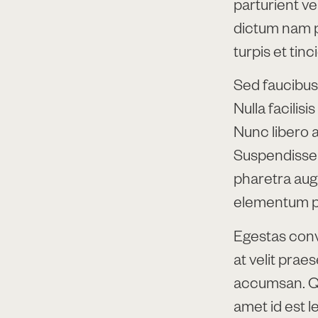
parturient ve
dictum nam pr
turpis et tin
Sed faucibus
Nulla facilis
Nunc libero a
Suspendisse 
pharetra augu
elementum pl
Egestas conval
at velit prae
accumsan. Qui
amet id est l