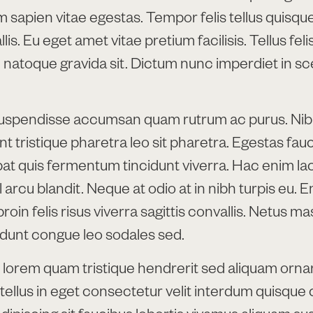
sapien vitae egestas. Tempor felis tellus quisque
lis. Eu eget amet vitae pretium facilisis. Tellus feli
 natoque gravida sit. Dictum nunc imperdiet in sc
spendisse accumsan quam rutrum ac purus. Nib
unt tristique pharetra leo sit pharetra. Egestas fau
tpat quis fermentum tincidunt viverra. Hac enim l
l arcu blandit. Neque at odio at in nibh turpis eu. 
oin felis risus viverra sagittis convallis. Netus m
cidunt congue leo sodales sed.
 lorem quam tristique hendrerit sed aliquam orna
is tellus in eget consectetur velit interdum quisqu
dipiscing sit faucibus lobortis vivamus aliquam s