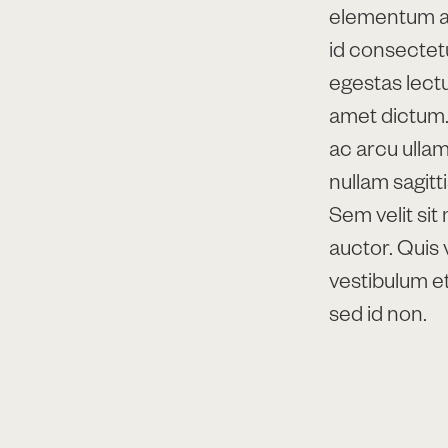
elementum a f
id consectetu
egestas lectu
amet dictum. 
ac arcu ulla
nullam sagitti
Sem velit sit
auctor. Quis v
vestibulum et
sed id non.