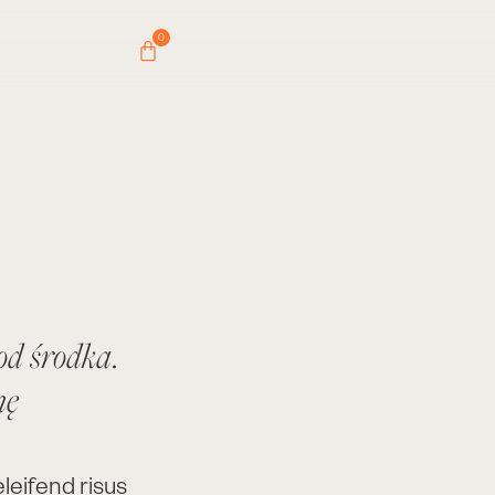
0
od środka.
nę
leifend risus