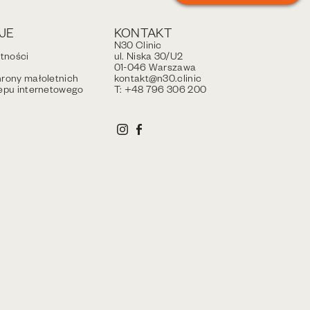
JE
KONTAKT
N30 Clinic
atności
ul. Niska 30/U2
01-046 Warszawa
rony małoletnich
kontakt@n30.clinic
epu internetowego
T: +48 796 306 200