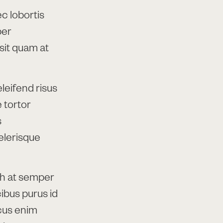
c lobortis
per
 sit quam at
leifend risus
 tortor
s
elerisque
h at semper
cibus purus id
acus enim