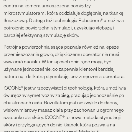
centralna komora umieszczona pomiędzy
mikrostymulatorami, która oddziałuje dogłębniej na tkankę
tłuszczową. Dlatego też technologia Roboderm® umożliwia
potrojenie powierzchni stymulacji, uzyskując głębszą i
bardziej efektywną stymulację skóry.
Potrójna powierzchnia ssąca pozwala również na lepsze
przemieszczanie głowic, dzięki czemu operator nie musi
wywierać nacisku. W ten sposób obie ręce mogą być
używane jednocześnie, co zapewnia klientowi bardziej
naturalną i delikatną stymulację, bez zmęczenia operatora.
ICOONE® jest w rzeczywistości technologią, która umożliwia
dwuręczny symetryczny zabieg, pracując jednocześnie po
obu stronach ciała. Rezultatem jest niezwykle dokładny,
wielowymiarowy masaż ciała przy zachowaniu ogromnego
szacunku dla skóry. ICOONE® to nowa metoda stymulacji
skóry i przylegających do niej tkanek, która pozwala na
precyzyjną pracę na tkance łącznej. Może być