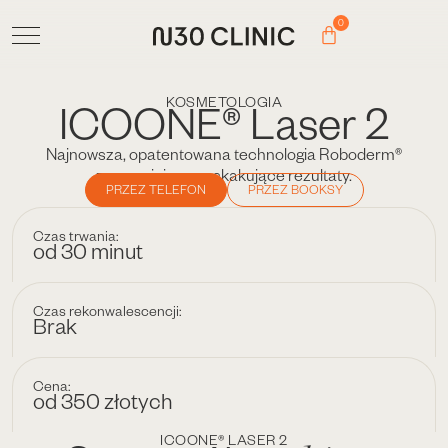
0
KOSMETOLOGIA
ICOONE® Laser 2
Najnowsza, opatentowana technologia Roboderm®
zapewniająca zaskakujące rezultaty.
PRZEZ TELEFON
PRZEZ BOOKSY
Czas trwania:
od 30 minut
Czas rekonwalescencji:
Brak
Cena:
od 350 złotych
ICOONE® LASER 2