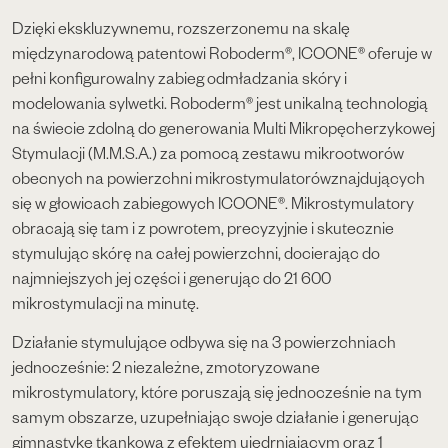
Dzięki ekskluzywnemu, rozszerzonemu na skalę
międzynarodową patentowi Roboderm®, ICOONE® oferuje w
pełni konfigurowalny zabieg odmładzania skóry i
modelowania sylwetki. Roboderm® jest unikalną technologią
na świecie zdolną do generowania Multi Mikropęcherzykowej
Stymulacji (M.M.S.A.) za pomocą zestawu mikrootworów
obecnych na powierzchni mikrostymulatorówznajdujących
się w głowicach zabiegowych ICOONE®. Mikrostymulatory
obracają się tam i z powrotem, precyzyjnie i skutecznie
stymulując skórę na całej powierzchni, docierając do
najmniejszych jej części i generując do 21 600
mikrostymulacji na minutę.
Działanie stymulujące odbywa się na 3 powierzchniach
jednocześnie: 2 niezależne, zmotoryzowane
mikrostymulatory, które poruszają się jednocześnie na tym
samym obszarze, uzupełniając swoje działanie i generując
gimnastykę tkankową z efektem ujędrniającym oraz 1