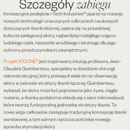
zabiegu
Szczegóły
Innowacyjne podejście i-Tech Industries® oparte na rozwoju
nowych technologii i znaczących odkryciach naukowych
dotyczących tkanki skórnej, opiera się na prawdziwej
kulturze pielęgnacji skóry, najbardziej rozległego organu
ludzkiego ciała, niezwykle wrażliwego i istotnego dla jego
ochrony przed czynnikami zewnętrznymi.
Projekt ICOONE®
jest inspirowany intuicją profesora Jean-
Claude’a Guimberteau, specjalisty w dziedzinie chirurgii
rekonstrukcyjnej, który poświęcił wiele lat na obserwację
skóry w zakresie struktury tkanki łącznej: Guimberteau
wykazał, że skóra musi być pojmowana jako żywa, ciągła
materia, a tkanka podskórna składa się z sieci mikrowakuoli,
które tworzą funkcjonalną jednostkę struktury tkanki. Ta
nowa wizja całkowicie zastępuje tradycyjną koncepcję tkanki
warstwowej, a tym samym narzuca potrzebę nowego
sposobu stymulacji skóry.