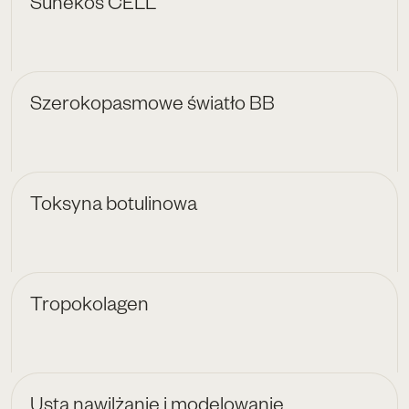
Sunekos CELL
Szerokopasmowe światło BB
Toksyna botulinowa
Tropokolagen
Usta nawilżanie i modelowanie