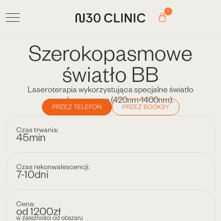
0
Szerokopasmowe
światło BB
Laseroterapia wykorzystująca specjalne światło
szerokopasmowe (420nm-1400nm).
PRZEZ TELEFON
PRZEZ BOOKSY
Czas trwania:
45min
Czas rekonwalescencji:
7-10dni
Cena:
od 1200zł
w zależności od obszaru