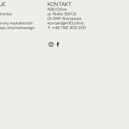
JE
KONTAKT
N30 Clinic
atności
ul. Niska 30/U2
01-046 Warszawa
rony małoletnich
kontakt@n30.clinic
epu internetowego
T: +48 796 306 200