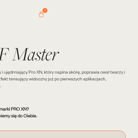
0
F Master
i ujędrniający Pro XN, który napina skórę, poprawia owal twarzy i
fekt tensujący widoczny już po pierwszych aplikacjach,
.
 marki PRO XN?
iemy się do Ciebie.