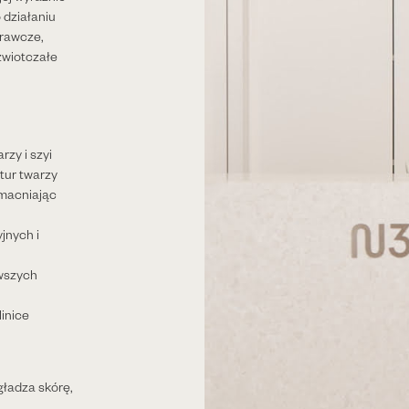
 działaniu
rawcze,
 zwiotczałe
rzy i szyi
tur twarzy
zmacniając
jnych i
rwszych
linice
ładza skórę,