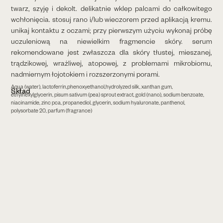
twarz, szyję i dekolt.​ delikatnie wklep palcami do całkowitego
wchłonięcia.​ stosuj rano i/lub wieczorem przed aplikacją kremu.​
unikaj kontaktu z oczami; przy pierwszym użyciu wykonaj próbę
uczuleniową na niewielkim fragmencie skóry.​ serum
rekomendowane jest zwłaszcza dla skóry tłustej, mieszanej,
trądzikowej, wrażliwej, atopowej, z problemami mikrobiomu,
nadmiernym łojotokiem i rozszerzonymi porami.
Aqua (water), lactoferrin,phenoxyethanol,hydrolyzed silk, xanthan gum,
Skład
ethylhexylglycerin, pisum sativum (pea) sprout extract, gold (nano), sodium benzoate,
niacinamide, zinc pca, propanediol, glycerin, sodium hyaluronate, panthenol,
polysorbate 20, parfum (fragrance)