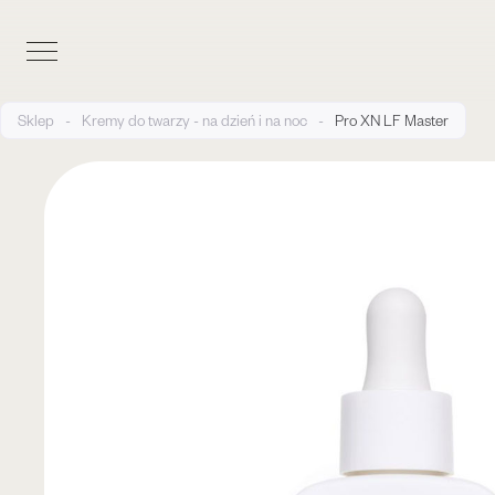
Sklep
-
Kremy do twarzy - na dzień i na noc
-
Pro XN LF Master