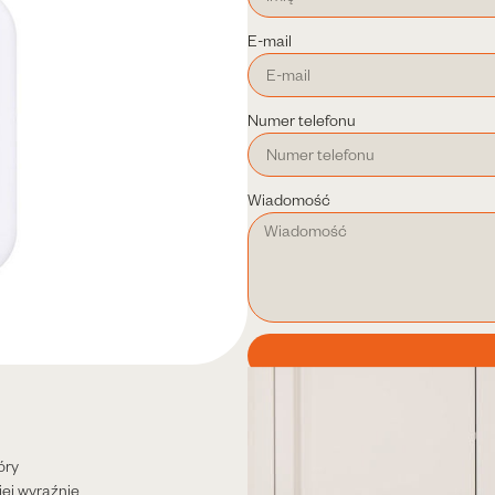
E-mail
Numer telefonu
Wiadomość
Kategorie
Kremy do twarzy - na dzień i na noc
óry
jej wyraźnie