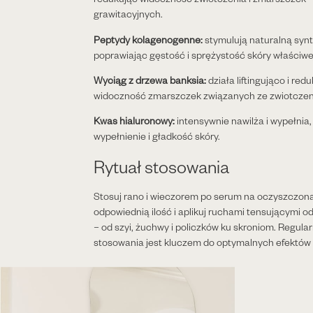
grawitacyjnych.
Peptydy kolagenogenne:
stymulują naturalną syn
poprawiając gęstość i sprężystość skóry właściwe
Wyciąg z drzewa banksia:
działa liftingująco i red
widoczność zmarszczek związanych ze zwiotcze
Kwas hialuronowy:
intensywnie nawilża i wypełnia
wypełnienie i gładkość skóry.
Rytuał stosowania
Stosuj rano i wieczorem po serum na oczyszczoną
odpowiednią ilość i aplikuj ruchami tensującymi o
– od szyi, żuchwy i policzków ku skroniom. Regula
stosowania jest kluczem do optymalnych efektów l