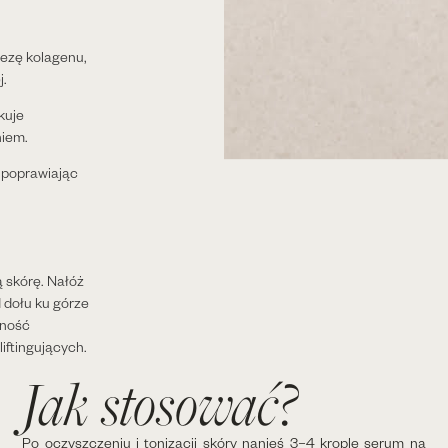
tezę kolagenu,
j.
ukuje
niem.
, poprawiając
 skórę. Nałóż
d dołu ku górze
rność
iftingujących.
Jak stosować?
Po oczyszczeniu i tonizacji skóry nanieś 3–4 krople serum na