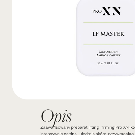
Opis
Zaawansowany preparat lifting i firming Pro XN, kt
intensywnie napina i ujędrnia skórę, przywracając 