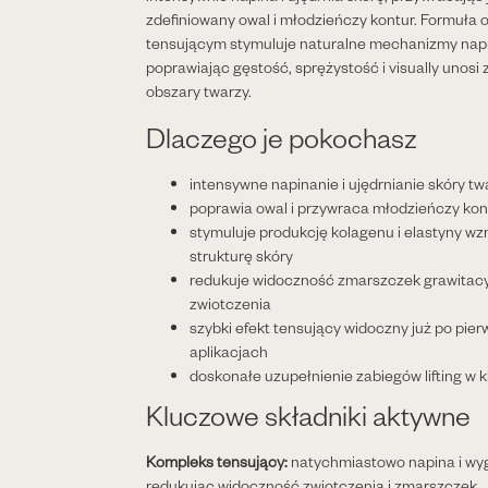
zdefiniowany owal i młodzieńczy kontur. Formuła o
tensującym stymuluje naturalne mechanizmy nap
poprawiając gęstość, sprężystość i visually unosi
obszary twarzy.
Dlaczego je pokochasz
intensywne napinanie i ujędrnianie skóry twa
poprawia owal i przywraca młodzieńczy kon
stymuluje produkcję kolagenu i elastyny w
strukturę skóry
redukuje widoczność zmarszczek grawitacy
zwiotczenia
szybki efekt tensujący widoczny już po pie
aplikacjach
doskonałe uzupełnienie zabiegów lifting w k
Kluczowe składniki aktywne
Kompleks tensujący:
natychmiastowo napina i wyg
redukując widoczność zwiotczenia i zmarszczek