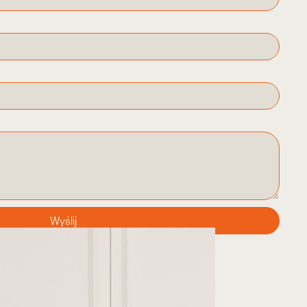
Wyślij
,
Serum i ampułki (intensywna pielęgnacja)
,
Wszystkie