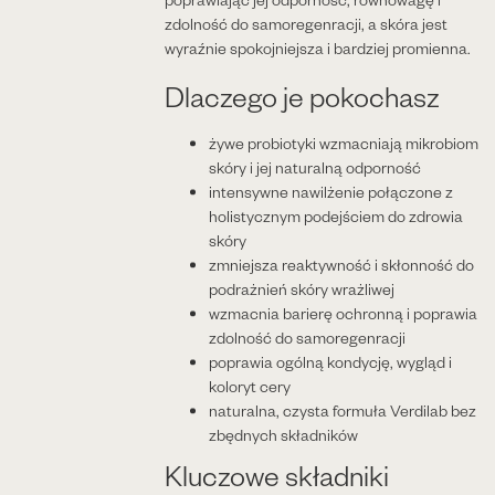
poprawiając jej odporność, równowagę i
zdolność do samoregenracji, a skóra jest
wyraźnie spokojniejsza i bardziej promienna.
Dlaczego je pokochasz
żywe probiotyki wzmacniają mikrobiom
skóry i jej naturalną odporność
intensywne nawilżenie połączone z
holistycznym podejściem do zdrowia
skóry
zmniejsza reaktywność i skłonność do
podrażnień skóry wrażliwej
wzmacnia barierę ochronną i poprawia
zdolność do samoregenracji
poprawia ogólną kondycję, wygląd i
koloryt cery
naturalna, czysta formuła Verdilab bez
zbędnych składników
Kluczowe składniki