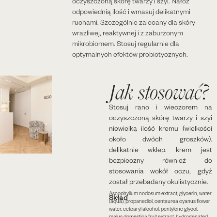
oczyszczoną skórę twarzy i szyi. Nałóż
odpowiednią ilość i wmasuj delikatnymi
ruchami. Szczególnie zalecany dla skóry
wrażliwej, reaktywnej i z zaburzonym
mikrobiomem. Stosuj regularnie dla
optymalnych efektów probiotycznych.
Jak stosować?
Stosuj rano i wieczorem na
oczyszczoną skórę twarzy i szyi
niewielką ilość kremu (wielkości
około dwóch groszków).
delikatnie wklep. krem jest
bezpieczny również do
stosowania wokół oczu, gdyż
został przebadany okulistycznie.
Ascophyllum nodosum extract, glycerin, water
Skład
(aqua), propanediol, centaurea cyanus flower
water, cetearyl alcohol, pentylene glycol,
malus domestica fruit extract, hydrogenated