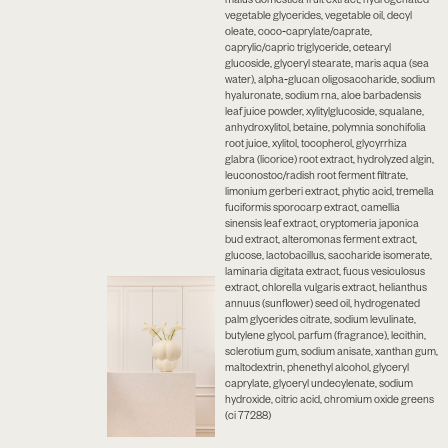
vegetable glycerides, vegetable oil, decyl
oleate, coco‑caprylate/caprate,
caprylic/capric triglyceride, cetearyl
glucoside, glyceryl stearate, maris aqua (sea
water), alpha‑glucan oligosaccharide, sodium
hyaluronate, sodium rna, aloe barbadensis
leaf juice powder, xylitylglucoside, squalane,
anhydroxylitol, betaine, polymnia sonchifolia
root juice, xylitol, tocopherol, glycyrrhiza
glabra (licorice) root extract, hydrolyzed algin,
leuconostoc/radish root ferment filtrate,
limonium gerberi extract, phytic acid, tremella
fuciformis sporocarp extract, camellia
sinensis leaf extract, cryptomeria japonica
bud extract, alteromonas ferment extract,
glucose, lactobacillus, saccharide isomerate,
laminaria digitata extract, fucus vesiculosus
extract, chlorella vulgaris extract, helianthus
annuus (sunflower) seed oil, hydrogenated
palm glycerides citrate, sodium levulinate,
butylene glycol, parfum (fragrance), lecithin,
sclerotium gum, sodium anisate, xanthan gum,
maltodextrin, phenethyl alcohol, glyceryl
caprylate, glyceryl undecylenate, sodium
hydroxide, citric acid, chromium oxide greens
(ci 77288)