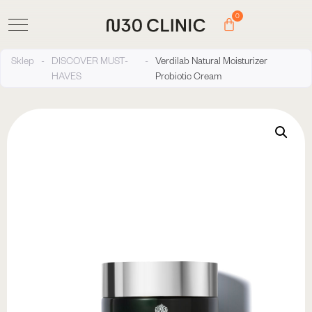
0
Sklep
-
DISCOVER MUST-
-
Verdilab Natural Moisturizer
HAVES
Probiotic Cream