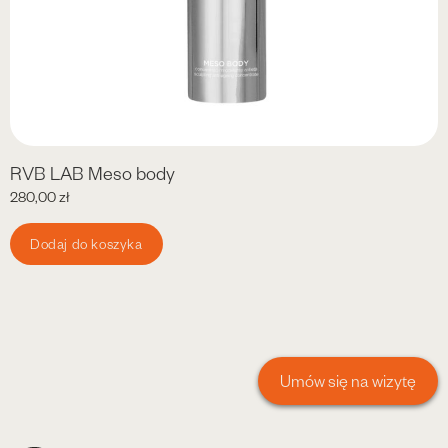
RVB LAB Meso body
280,00
zł
Dodaj do koszyka
Umów się na wizytę