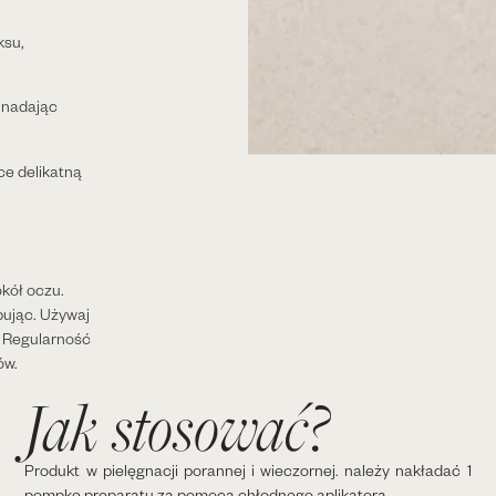
ksu,
, nadając
ce delikatną
kół oczu.
pując. Używaj
. Regularność
ów.
Jak stosować?
Produkt w pielęgnacji porannej i wieczornej. należy nakładać 1
pompkę preparatu za pomocą chłodnego aplikatora.