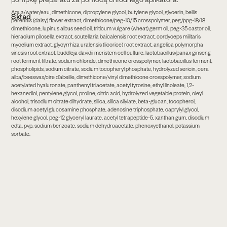
Aqua/water/eau, dimethicone, dipropylene glycol, butylene glycol, glycerin, bellis
Skład
perennis (daisy) flower extract, dimethicone/peg-10/15 crosspolymer, peg/ppg-18/18
dimethicone, lupinus albus seed oil, triticum vulgare (wheat) germ oil, peg-35 castor oil,
hieracium pilosella extract, scutellaria baicalensis root extract, cordyceps militaris
mycelium extract, glycyrrhiza uralensis (licorice) root extract, angelica polymorpha
sinesis root extract, buddleja davidii meristem cell culture, lactobacillus/panax ginseng
root ferment filtrate, sodium chloride, dimethicone crosspolymer, lactobacillus ferment,
phospholipids, sodium citrate, sodium tocopheryl phosphate, hydrolyzed sericin, cera
alba/beeswax/cire d’abeille, dimethicone/vinyl dimethicone crosspolymer, sodium
acetylated hyaluronate, panthenyl triacetate, acetyl tyrosine, ethyl linoleate, 1,2-
hexanediol, pentylene glycol, proline, citric acid, hydrolyzed vegetable protein, oleyl
alcohol, trisodium citrate dihydrate, silica, silica silylate, beta-glucan, tocopherol,
disodium acetyl glucosamine phosphate, adenosine triphosphate, caprylyl glycol,
hexylene glycol, peg-12 glyceryl laurate, acetyl tetrapeptide-5, xanthan gum, disodium
edta, pvp, sodium benzoate, sodium dehydroacetate, phenoxyethanol, potassium
sorbate.