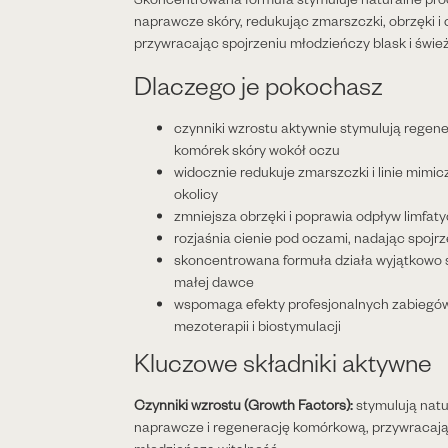
naprawcze skóry, redukując zmarszczki, obrzęki i c
przywracając spojrzeniu młodzieńczy blask i świe
Dlaczego je pokochasz
czynniki wzrostu aktywnie stymulują regen
komórek skóry wokół oczu
widocznie redukuje zmarszczki i linie mimic
okolicy
zmniejsza obrzęki i poprawia odpływ limfat
rozjaśnia cienie pod oczami, nadając spojr
skoncentrowana formuła działa wyjątkowo 
małej dawce
wspomaga efekty profesjonalnych zabiegów
mezoterapii i biostymulacji
Kluczowe składniki aktywne
Czynniki wzrostu (Growth Factors):
stymulują natu
naprawcze i regenerację komórkową, przywracają