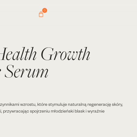
0
ealth Growth
e Serum
nnikami wzrostu, które stymuluje naturalną regenerację skóry,
i, przywracając spojrzeniu młodzieński blask i wyraźnie