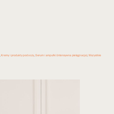
,
Kremy i produkty pod oczy
,
Serum i ampułki (intensywna pielęgnacja)
,
Wszystkie