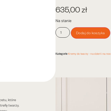
635,00
zł
Na stanie
Dodaj do koszyka
Kategorie
Kremy do twarzy - na dzień i na noc
stu, które
trefę twarzy.
ocesy