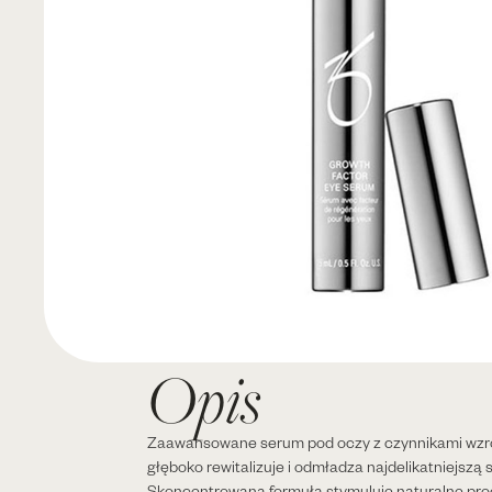
Opis
Zaawansowane serum pod oczy z czynnikami wzro
głęboko rewitalizuje i odmładza najdelikatniejszą s
Skoncentrowana formuła stymuluje naturalne pr