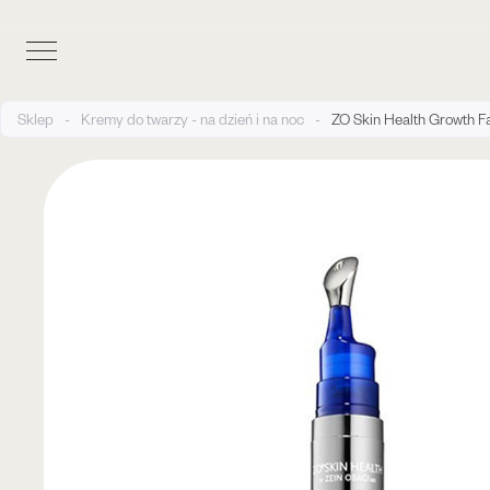
Sklep
-
Kremy do twarzy - na dzień i na noc
-
ZO Skin Health Growth F