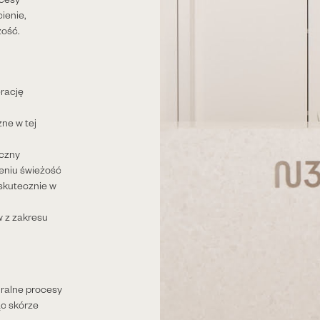
ienie,
żość.
erację
zne w tej
yczny
zeniu świeżość
skutecznie w
 z zakresu
ralne procesy
c skórze