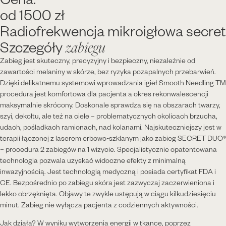
od 1500 zł
Radiofrekwencja mikroigłowa secret
Szczegóły
zabiegu
Zabieg jest skuteczny, precyzyjny i bezpieczny, niezależnie od
zawartości melaniny w skórze, bez ryzyka pozapalnych przebarwień.
Dzięki delikatnemu systemowi wprowadzania igieł Smooth Needling TM
procedura jest komfortowa dla pacjenta a okres rekonwalescencji
maksymalnie skrócony. Doskonale sprawdza się na obszarach twarzy,
szyi, dekoltu, ale też na ciele – problematycznych okolicach brzucha,
udach, pośladkach ramionach, nad kolanami. Najskuteczniejszy jest w
terapii łączonej z laserem erbowo-szklanym jako zabieg SECRET DUO®
– procedura 2 zabiegów na 1 wizycie. Specjalistycznie opatentowana
technologia pozwala uzyskać widoczne efekty z minimalną
inwazyjnością. Jest technologią medyczną i posiada certyfikat FDA i
CE. Bezpośrednio po zabiegu skóra jest zazwyczaj zaczerwieniona i
lekko obrzęknięta. Objawy te zwykle ustępują w ciągu kilkudziesięciu
minut. Zabieg nie wyłącza pacjenta z codziennych aktywności.
Jak działa? W wyniku wytworzenia energii w tkance, poprzez