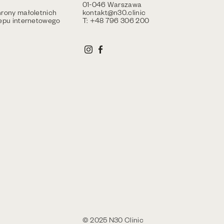
01-046 Warszawa
rony małoletnich
kontakt@n30.clinic
epu internetowego
T: +48 796 306 200
© 2025 N30 Clinic