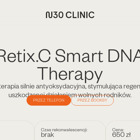
Retix.C Smart DN
Therapy
erapia silnie antyoksydacyjna, stymulująca rege
uszkodzonej działaniem wolnych rodników.
PRZEZ TELEFON
PRZEZ BOOKSY
Czas rekonwalescencji:
Cena:
brak
650 zł