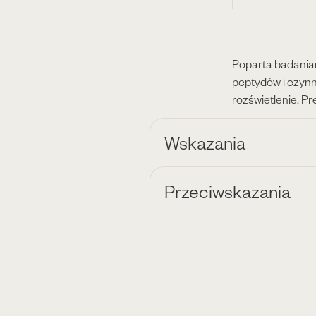
Poparta badaniam
peptydów i czynn
rozświetlenie. P
Wskazania
Przeciwskazania