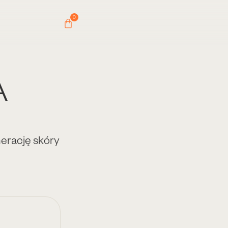
0
A
nerację skóry