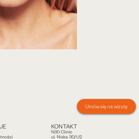
Umów się na wizytę
JE
KONTAKT
N30 Clinic
atności
ul. Niska 30/U2