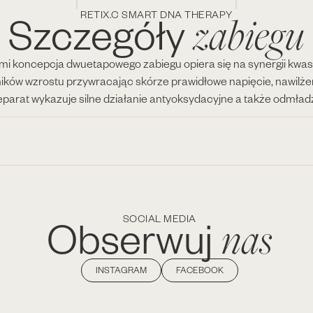
zabiegu
Szczegóły
RETIX.C SMART DNA THERAPY
i koncepcja dwuetapowego zabiegu opiera się na synergii kwas
ików wzrostu przywracając skórze prawidłowe napięcie, nawilżen
reparat wykazuje silne działanie antyoksydacyjne a także odmład
nas
Obserwuj
SOCIAL MEDIA
INSTAGRAM
FACEBOOK