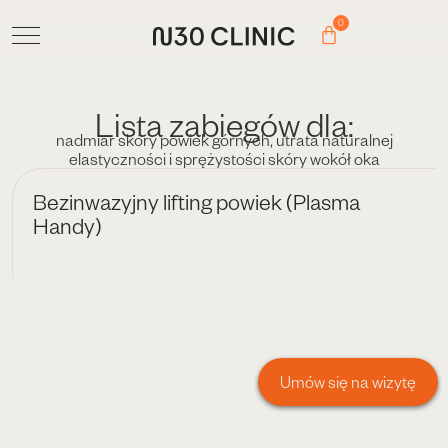
0
Lista zabiegów dla:
nadmiar skóry powiek górnych
,
utrata naturalnej
elastyczności i sprężystości skóry wokół oka
Bezinwazyjny lifting powiek (Plasma
Handy)
Umów się na wizytę