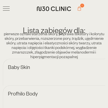
0
Lista zabiegów dla:
pierwsze oznaki starzenia skóry
,
poprawa tekstury i kolorytu
skóry
,
przebarwienia
,
rozszerzone pory
,
trądzik
,
ujędrnienie
skóry
,
utrata napięcia i elastyczności skóry twarzy
,
utrata
napięcia i objętości tkanki podskórnej
,
wygładzenie
zmarszczek
,
złagodzenie objawów melanodermii i
hiperpigmentacji pozapalnej
Baby Skin
Profhilo Body