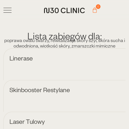
0
Lista zabiegów dla:
poprawa owalu twarzy
,
rewitalizacja skóry szyi
,
skóra sucha i
odwodniona
,
wiotkość skóry
,
zmarszczki mimiczne
Linerase
Skinbooster Restylane
Laser Tulowy