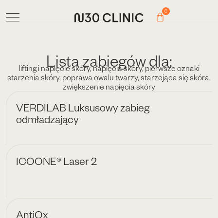
0
Lista zabiegów dla:
lifting i napięcie skóry
,
napięcia skóry
,
pierwsze oznaki
starzenia skóry
,
poprawa owalu twarzy
,
starzejąca się skóra
,
zwiększenie napięcia skóry
VERDILAB Luksusowy zabieg
odmładzający
ICOONE® Laser 2
AntiOx