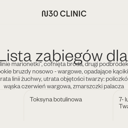
Lista zabiegów dla
„linie marionetki”
,
cofnięta broda
,
drugi podbróde
bokie bruzdy nosowo - wargowe
,
opadające kąciki
rata linii żuchwy
,
utrata objętości twarzy: policzk
wąska czerwień wargowa
,
zmarszczki palacza
Toksyna botulinowa
7- 
Tw