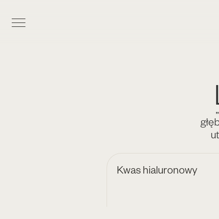
głę
ut
Kwas hialuronowy