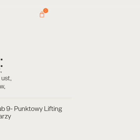
0
:
k
,
 ust
,
ów
,
lub 9- Punktowy Lifting
arzy