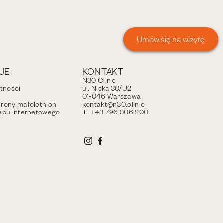
Umów się na wizytę
JE
KONTAKT
N30 Clinic
atności
ul. Niska 30/U2
01-046 Warszawa
rony małoletnich
kontakt@n30.clinic
epu internetowego
T: +48 796 306 200