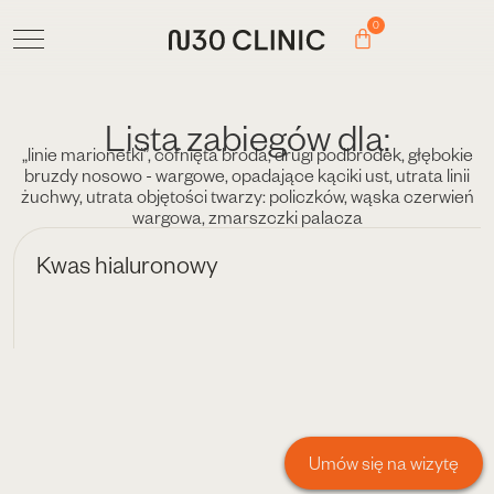
0
Lista zabiegów dla:
„linie marionetki”
,
cofnięta broda
,
drugi podbródek
,
głębokie
bruzdy nosowo - wargowe
,
opadające kąciki ust
,
utrata linii
żuchwy
,
utrata objętości twarzy: policzków
,
wąska czerwień
wargowa
,
zmarszczki palacza
Kwas hialuronowy
Umów się na wizytę