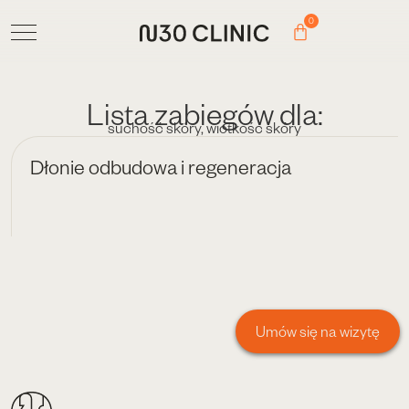
0
Lista zabiegów dla:
suchość skóry
,
wiotkość skóry
Dłonie odbudowa i regeneracja
Umów się na wizytę